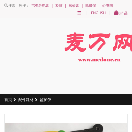
搜索
热搜：
韦弗导电膏
|
凝胶
|
磨砂膏
|
除颤仪
|
心电图
ENGLISH
0
产品
首页
配件耗材
监护仪