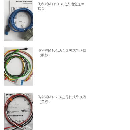
飞利浦M1191BL成人指套血氧
探头
飞利浦M1645A五导夹式导联线
（欧标）
飞利浦M1673A三导扣式导联线
（美标）