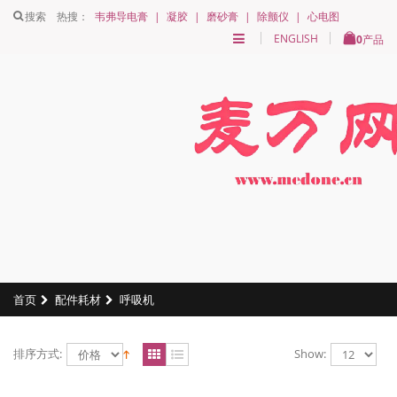
搜索
热搜：
韦弗导电膏
|
凝胶
|
磨砂膏
|
除颤仪
|
心电图
ENGLISH
0
产品
首页
配件耗材
呼吸机
排序方式:
Show: